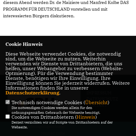
diesem Abend werden Dr. de Maiziere und Manfred Kolbe DAS
PROGRAMM FÜR DEUTSCHLAND vorstellen und mit
interessierten Bürgern diskutieren.
Cookie Hinweis
04.09.2009
Diese Webseite verwendet Cookies, die notwendig
sind, um die Webseite zu nutzen. Weiterhin
verwenden wir Dienste von Drittanbietern, die uns
helfen, unser Webangebot zu verbessern (Website-
Optmierung). Für die Verwendung bestimmter
Dienste, benötigen wir Ihre Einwilligung. Ihre
Einwilligung können Sie jederzeit widerrufen. Weitere
Informationen finden Sie in unserer
Datenschutzerklärung
.
IMPRESSUM
DATENSCHUTZ
Technisch notwendige Cookies (
Übersicht
)
KONTAKT
Die notwendigen Cookies werden allein für den
ordnungsgemäßen Gebrauch der Webseite benötigt.
Cookies von Drittanbietern (
Hinweis
)
Derzeit verzichten wir auf Scripte von Drittanbietern auf der
@2026 Bundestagsabgeordneter
Webseite.
Manfred Kolbe