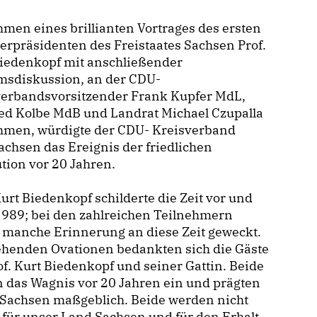
men eines brillianten Vortrages des ersten
erpräsidenten des Freistaates Sachsen Prof.
Biedenkopf mit anschließender
msdiskussion, an der CDU-
verbandsvorsitzender Frank Kupfer MdL,
ed Kolbe MdB und Landrat Michael Czupalla
ahmen, würdigte der CDU- Kreisverband
chsen das Ereignis der friedlichen
tion vor 20 Jahren.
Kurt Biedenkopf schilderte die Zeit vor und
1989; bei den zahlreichen Teilnehmern
 manche Erinnerung an diese Zeit geweckt.
ehenden Ovationen bedankten sich die Gäste
of. Kurt Biedenkopf und seiner Gattin. Beide
 das Wagnis vor 20 Jahren ein und prägten
 Sachsen maßgeblich. Beide werden nicht
für unser Land Sachsen und für den Erhalt