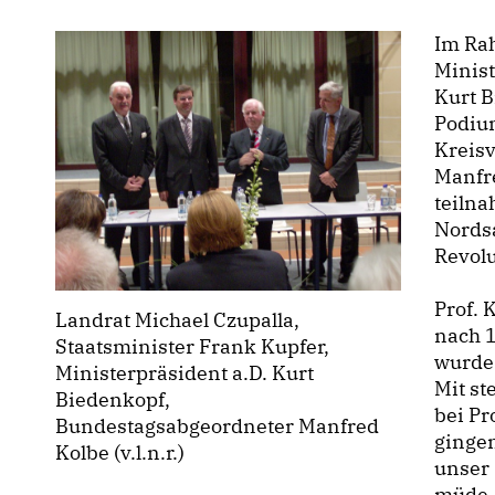
Im Rah
Minist
Kurt 
Podiu
Kreis
Manfr
teiln
Nordsa
Revolu
Prof. 
Landrat Michael Czupalla,
nach 
Staatsminister Frank Kupfer,
wurde
Ministerpräsident a.D. Kurt
Mit st
Biedenkopf,
bei Pr
Bundestagsabgeordneter Manfred
gingen
Kolbe (v.l.n.r.)
unser
müde, 