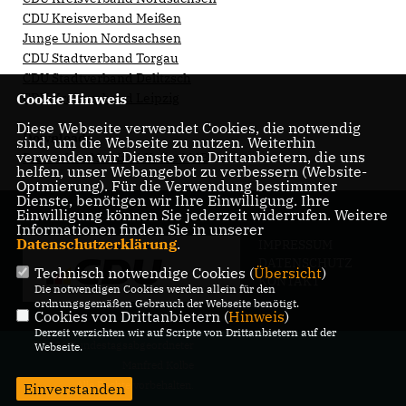
CDU Kreisverband Meißen
Junge Union Nordsachsen
CDU Stadtverband Torgau
CDU Stadtverband Delitzsch
Cookie Hinweis
CDU Kreisverband Leipzig
Diese Webseite verwendet Cookies, die notwendig
Downloads
sind, um die Webseite zu nutzen. Weiterhin
verwenden wir Dienste von Drittanbietern, die uns
Pressefoto Manfred Kolbe MdB
helfen, unser Webangebot zu verbessern (Website-
Optmierung). Für die Verwendung bestimmter
Dienste, benötigen wir Ihre Einwilligung. Ihre
Einwilligung können Sie jederzeit widerrufen. Weitere
Informationen finden Sie in unserer
Datenschutzerklärung
.
IMPRESSUM
DATENSCHUTZ
Technisch notwendige Cookies (
Übersicht
)
KONTAKT
Die notwendigen Cookies werden allein für den
ordnungsgemäßen Gebrauch der Webseite benötigt.
Cookies von Drittanbietern (
Hinweis
)
Derzeit verzichten wir auf Scripte von Drittanbietern auf der
@2026 Bundestagsabgeordneter
Webseite.
Manfred Kolbe
Alle Rechte vorbehalten.
Einverstanden