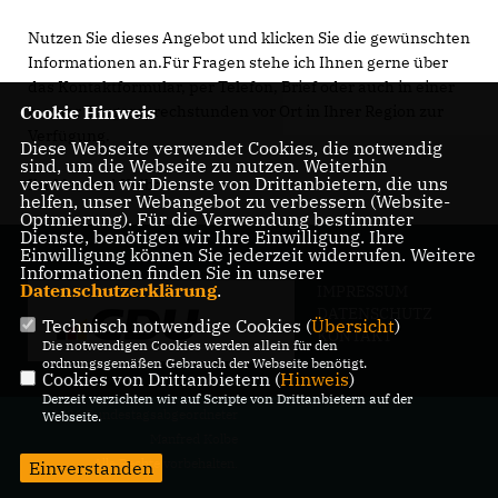
Nutzen Sie dieses Angebot und klicken Sie die gewünschten
Informationen an.Für Fragen stehe ich Ihnen gerne über
das Kontaktformular, per Telefon, Brief oder auch in einer
Cookie Hinweis
meiner Bürgersprechstunden vor Ort in Ihrer Region zur
Verfügung.
Diese Webseite verwendet Cookies, die notwendig
sind, um die Webseite zu nutzen. Weiterhin
verwenden wir Dienste von Drittanbietern, die uns
Ihr Manfred Kolbe
helfen, unser Webangebot zu verbessern (Website-
Optmierung). Für die Verwendung bestimmter
Dienste, benötigen wir Ihre Einwilligung. Ihre
Einwilligung können Sie jederzeit widerrufen. Weitere
Informationen finden Sie in unserer
Datenschutzerklärung
.
IMPRESSUM
DATENSCHUTZ
Technisch notwendige Cookies (
Übersicht
)
KONTAKT
Die notwendigen Cookies werden allein für den
ordnungsgemäßen Gebrauch der Webseite benötigt.
Cookies von Drittanbietern (
Hinweis
)
Derzeit verzichten wir auf Scripte von Drittanbietern auf der
@2026 Bundestagsabgeordneter
Webseite.
Manfred Kolbe
Alle Rechte vorbehalten.
Einverstanden