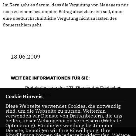
Im Kern geht es darum, dass die Vergütung von Managern nur
noch zu einem bestimmten Betrag absetzbar sein soll, damit
eine übedurchschnittliche Vergütung nicht zu lasten des
Steuerzahlers geht.
18.06.2009
WEITERE INFORMATIONEN FÜR SIE:
Protokollauszug der 227. Sitzung des Deutschen
Bundestages
Cookie Hinweis
Diese Webseite verwendet Cookies, die notwendig
sind, um die Webseite zu nutzen. Weiterhin
verwenden wir Dienste von Drittanbietern, die uns
helfen, unser Webangebot zu verbessern (Website-
Optmierung). Für die Verwendung bestimmter
Dienste, benötigen wir Ihre Einwilligung. Ihre
Einwilligung können Sie jederzeit widerrufen. Weitere