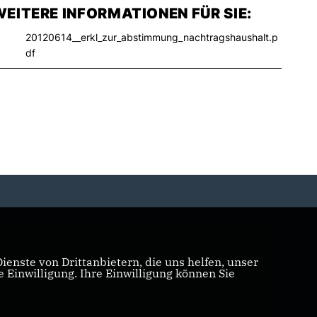
EITERE INFORMATIONEN FÜR SIE:
20120614__erkl_zur_abstimmung_nachtragshaushalt.p
df
enste von Drittanbietern, die uns helfen, unser
Einwilligung. Ihre Einwilligung können Sie