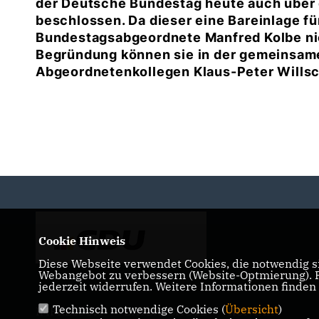
der Deutsche Bundestag heute auch über
beschlossen. Da dieser eine Bareinlage f
Bundestagsabgeordnete Manfred Kolbe ni
Begründung können sie in der gemeinsam
Abgeordnetenkollegen Klaus-Peter Willsc
Cookie Hinweis
Diese Webseite verwendet Cookies, die notwendig si
Webangebot zu verbessern (Website-Optmierung). Fü
jederzeit widerrufen. Weitere Informationen finden
Technisch notwendige Cookies (
Übersicht
)
IMPRESSUM
DATENSCHUTZ
KONTAKT