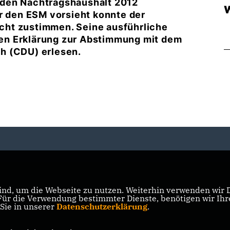
 den Nachtragshaushalt 2012
W
ür den ESM vorsieht konnte der
cht zustimmen. Seine ausführliche
en Erklärung zur Abstimmung mit dem
h (CDU) erlesen.
nd, um die Webseite zu nutzen. Weiterhin verwenden wir Di
r die Verwendung bestimmter Dienste, benötigen wir Ihre 
 Sie in unserer
Datenschutzerklärung
.