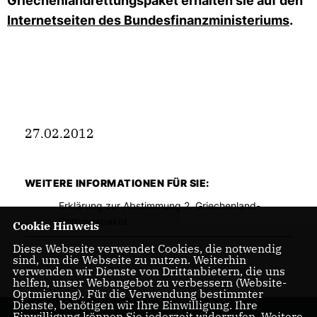
Griechenlandrettungspaket erhalten sie auf den
Internetseiten des Bundesfinanzministeriums
.
27.02.2012
WEITERE INFORMATIONEN FÜR SIE:
Erklärung zur Abstimmung 2. Griechenland-
Rettungspaket.
Cookie Hinweis
Diese Webseite verwendet Cookies, die notwendig
sind, um die Webseite zu nutzen. Weiterhin
verwenden wir Dienste von Drittanbietern, die uns
helfen, unser Webangebot zu verbessern (Website-
Optmierung). Für die Verwendung bestimmter
Dienste, benötigen wir Ihre Einwilligung. Ihre
Einwilligung können Sie jederzeit widerrufen. Weitere