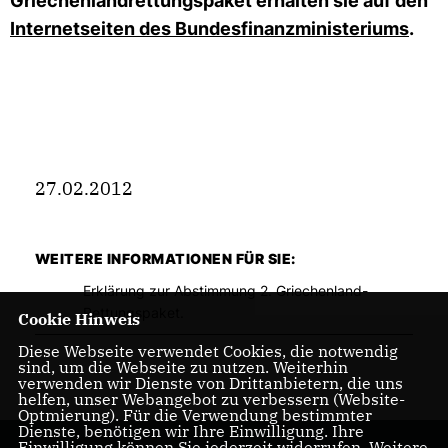
Griechenlandrettungspaket erhalten sie auf den
Internetseiten des Bundesfinanzministeriums
.
27.02.2012
WEITERE INFORMATIONEN FÜR SIE:
Erklärung zur Abstimmung 2. Griechenland-
Rettungspaket.
Cookie Hinweis
Diese Webseite verwendet Cookies, die notwendig
sind, um die Webseite zu nutzen. Weiterhin
verwenden wir Dienste von Drittanbietern, die uns
helfen, unser Webangebot zu verbessern (Website-
Optmierung). Für die Verwendung bestimmter
Dienste, benötigen wir Ihre Einwilligung. Ihre
Einwilligung können Sie jederzeit widerrufen. Weitere