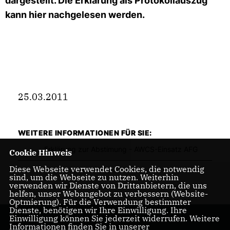
dargestellt. Die Erklärung als Protokollauszug
kann hier nachgelesen werden.
25.03.2011
WEITERE INFORMATIONEN FÜR SIE:
Erklärung zur Abstimung - AWCS-Einsatz AFG
Cookie Hinweis
Diese Webseite verwendet Cookies, die notwendig
sind, um die Webseite zu nutzen. Weiterhin
verwenden wir Dienste von Drittanbietern, die uns
helfen, unser Webangebot zu verbessern (Website-
Optmierung). Für die Verwendung bestimmter
Dienste, benötigen wir Ihre Einwilligung. Ihre
Einwilligung können Sie jederzeit widerrufen. Weitere
Informationen finden Sie in unserer