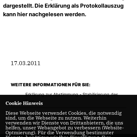
dargestellt. Die Erklärung als Protokollauszug
kann hier nachgelesen werden.
17.03.2011
WEITERE INFORMATIONEN FÜR SIE:
Erklärung zur Abstimmung - Stabilisierung des
Euro
Cookie Hinweis
Diese Webseite verwendet Cookies, die notwendig
sind, um die Webseite zu nutzen. Weiterhin
verwenden wir Dienste von Drittanbietern, die uns
helfen, unser Webangebot zu verbessern (Website-
Optmierung). Für die Verwendung bestimmter