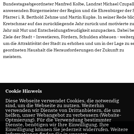
Bundestagsabgeordneter Manfred Kolbe, Landrat Michael Czupall
anwesenden Bürgermeister der Region und die Ehrenbürger der S
Pfarrer i. R. Berthold Zehme und Martin Kupke. In seiner Rede bli
Kretschmar auf das zurückliegende Jahr zurück und motivierte zu
Jahr mit Mut und Entscheidungsfreudigkeit anzupacken. Dabei bet
Ziele der Stadt – Investieren, Fördern, Schulden abbauen - weite
um die Attraktivität der Stadt zu erhöhen und um in der Lage zu s
geordneten Haushalt die Herausforderungen der Zukunft zu
meister
Cookie Hinweis
03.01.2011
Diese Webseite verwendet Cookies, die notwendig
sind, um die Webseite zu nutzen. Weiterhin
verwenden wir Dienste von Drittanbietern, die uns
helfen, unser Webangebot zu verbessern (Website-
Optmierung). Für die Verwendung bestimmter
Dienste, benötigen wir Ihre Einwilligung. Ihre
Einwilligung können Sie jederzeit widerrufen. Weitere