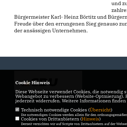
und z
zahlre
Bürgermeister Karl- Heinz Börtitz und Bürger
Freude über den errungenen Sieg genauso zum
der ansässigen Unternehmen.
Cookie Hinweis
Diese Webseite verwendet Cookies, die notwendig si
Webangebot zu verbessern (Website-Optmierung). Fü
jederzeit widerrufen. Weitere Informationen finden
Technisch notwendige Cookies (
Übersicht
)
IMPRESSUM
DATENSCHUTZ
KONTAKT
Die notwendigen Cookies werden allein für den ordnungsgemäßen 
Cookies von Drittanbietern (
Hinweis
)
Derzeit verzichten wir auf Scripte von Drittanbietern auf der Websei