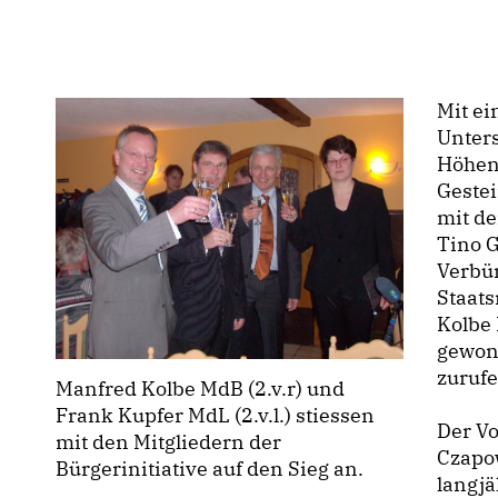
Mit ei
Unters
Höhen
Gestei
mit d
Tino 
Verbü
Staat
Kolbe 
gewon
zuruf
Manfred Kolbe MdB (2.v.r) und
Frank Kupfer MdL (2.v.l.) stiessen
Der Vo
mit den Mitgliedern der
Czapo
Bürgerinitiative auf den Sieg an.
langj