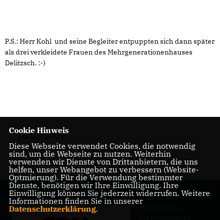
P.S.: Herr Kohl und seine Begleiter entpuppten sich dann später
als drei verkleidete Frauen des Mehrgenerationenhauses
Delitzsch. :-)
Cookie Hinweis
16.08.2009
Diese Webseite verwendet Cookies, die notwendig
sind, um die Webseite zu nutzen. Weiterhin
verwenden wir Dienste von Drittanbietern, die uns
helfen, unser Webangebot zu verbessern (Website-
Optmierung). Für die Verwendung bestimmter
Dienste, benötigen wir Ihre Einwilligung. Ihre
Einwilligung können Sie jederzeit widerrufen. Weitere
Informationen finden Sie in unserer
Datenschutzerklärung
.
IMPRESSUM
DATENSCHUTZ