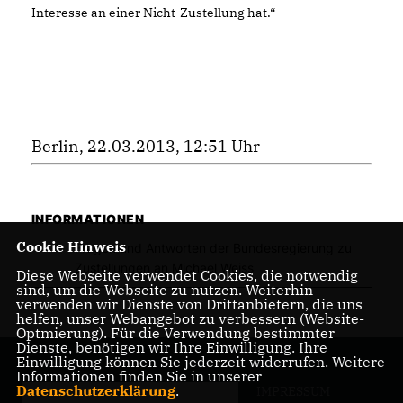
Interesse an einer Nicht-Zustellung hat.“
Berlin, 22.03.2013, 12:51 Uhr
INFORMATIONEN
Cookie Hinweis
Fragen und Antworten der Bundesregierung zu
Zustellungen an Michael Weiss
Diese Webseite verwendet Cookies, die notwendig
sind, um die Webseite zu nutzen. Weiterhin
verwenden wir Dienste von Drittanbietern, die uns
helfen, unser Webangebot zu verbessern (Website-
Optmierung). Für die Verwendung bestimmter
Dienste, benötigen wir Ihre Einwilligung. Ihre
Einwilligung können Sie jederzeit widerrufen. Weitere
Informationen finden Sie in unserer
Datenschutzerklärung
.
IMPRESSUM