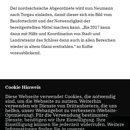
Der nordsächsische Abgeordnete wird nun Neumann
nach Torgau einladen, damit dieser sich ein Bild vom
Baufortschritt und der Notwendigkeit der
bereitgestellten Mittel machen kann. „Bis 2017 kann
dann mit Hilfe und Koordination von Stadt und
Landratsamt das Schloss dann auch in allen Bereichen
wieder in altem Glanz erstrahlen.“ so Kolbe
vorausblickend.
Cookie Hinweis
Berlin, 06.11.2012, 14:46 Uhr
Diese Webseite verwendet Cookies, die notwendig
sind, um die Webseite zu nutzen. Weiterhin
verwenden wir Dienste von Drittanbietern, die uns
helfen, unser Webangebot zu verbessern (Website-
Optmierung). Für die Verwendung bestimmter
Dienste, benötigen wir Ihre Einwilligung. Ihre
Einwilligung können Sie jederzeit widerrufen. Weitere
Informationen finden Sie in unserer