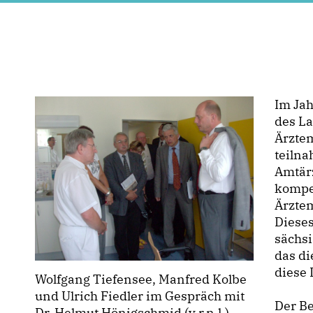
Im Jah
des L
Ärztem
teilna
Amtärz
kompe
Ärzte
Dieses
sächsi
das di
diese
Wolfgang Tiefensee, Manfred Kolbe
und Ulrich Fiedler im Gespräch mit
Der B
Dr. Helmut Hönigschmid (v.r.n.l.)