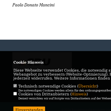
Paolo Donato Mancini
Cookie Hinweis
Diese Webseite verwendet Cookies, die notwendig si
Webangebot zu verbessern (Website-Optmierung). Fü
jederzeit widerrufen. Weitere Informationen finden
Technisch notwendige Cookies (
Übersicht
)
IMPRESSUM
DATENSCHUTZ
KONTAKT
Die notwendigen Cookies werden allein für den ordnungsgemäßen 
Cookies von Drittanbietern (
Hinweis
)
Derzeit verzichten wir auf Scripte von Drittanbietern auf der Websei
Einverstanden
@2026 Bundestagsabgeordneter Man