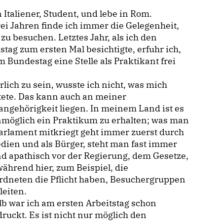
n Italiener, Student, und lebe in Rom.
rei Jahren finde ich immer die Gelegenheit,
 zu besuchen. Letztes Jahr, als ich den
tag zum ersten Mal besichtigte, erfuhr ich,
m Bundestag eine Stelle als Praktikant frei
lich zu sein, wusste ich nicht, was mich
tete. Das kann auch an meiner
angehörigkeit liegen. In meinem Land ist es
nmöglich ein Praktikum zu erhalten; was man
arlament mitkriegt geht immer zuerst durch
dien und als Bürger, steht man fast immer
und apathisch vor der Regierung, dem Gesetze,
während hier, zum Beispiel, die
rdneten die Pflicht haben, Besuchergruppen
leiten.
b war ich am ersten Arbeitstag schon
ruckt. Es ist nicht nur möglich den