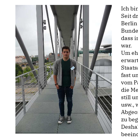
Ich bi
Seit d
Berlin
Bundes
dass i
war.
Um ehr
erwar
Staats
fast u
vom P
die Me
still 
usw., 
Abgeo
zu beg
Deshal
beeind