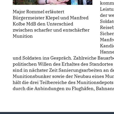
kommt
Leistu
Major Rommel erläutert
der we
Bürgermeister Klepel und Manfred
Soldat
Kolbe MdB den Unterschied
Reiseb
zwischen scharfer und entschärfter
Siche
Munition
Manfre
Kandi
Hannel
und Soldaten ins Gespräch. Zahlreiche Bauarb
politischen Willen des Erhaltes des Standorte
sind in nächster Zeit Sanierungsarbeiten an d
Munitionsbunker sowie der Neubau eines Muni
hält die drei Teilbereiche des Munitionsdepots
durch die Anbindungen zu Flughäfen, Bahnan