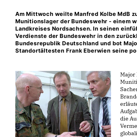
Am Mittwoch weilte Manfred Kolbe MdB z
Munitionslager der Bundeswehr - einem w
Landkreises Nordsachsen. In seinen einfü
Verdienste der Bundeswehr in den zurück
Bundesrepublik Deutschland und bot Ma
Standortältesten Frank Eberwien seine pol
Major
Munit
Sache
Brande
erläut
Aufga
die A
Verme
global