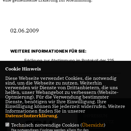
eine gemeinsame Erklärung zur Abstimmung.
02.06.2009
WEITERE INFORMATIONEN FÜR SIE:
Erklärung zur Abstimmung im Protokoll der 225.
Sitzung
Cookie Hinweis
Diese Webseite verwendet Cookies, die notwendig
sind, um die Webseite zu nutzen. Weiterhin
verwenden wir Dienste von Drittanbietern, die uns
helfen, unser Webangebot zu verbessern (Website-
Optmierung). Für die Verwendung bestimmter
Dienste, benötigen wir Ihre Einwilligung. Ihre
Einwilligung können Sie jederzeit widerrufen. Weitere
Informationen finden Sie in unserer
Datenschutzerklärung
.
IMPRESSUM
DATENSCHUTZ
Technisch notwendige Cookies (
Übersicht
)
KONTAKT
Die notwendigen Cookies werden allein für den