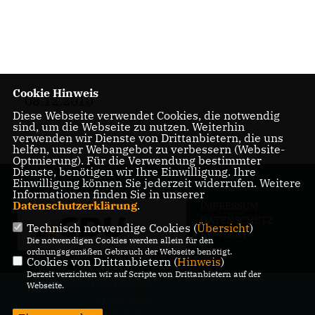
Cookie Hinweis
08.12.2010
Diese Webseite verwendet Cookies, die notwendig
sind, um die Webseite zu nutzen. Weiterhin
verwenden wir Dienste von Drittanbietern, die uns
helfen, unser Webangebot zu verbessern (Website-
Optmierung). Für die Verwendung bestimmter
Dienste, benötigen wir Ihre Einwilligung. Ihre
Einwilligung können Sie jederzeit widerrufen. Weitere
Informationen finden Sie in unserer
Datenschutzerklärung
.
IMPRESSUM
DATENSCHUTZ
Technisch notwendige Cookies (
Übersicht
)
KONTAKT
Die notwendigen Cookies werden allein für den
ordnungsgemäßen Gebrauch der Webseite benötigt.
Cookies von Drittanbietern (
Hinweis
)
Derzeit verzichten wir auf Scripte von Drittanbietern auf der
@2026 Bundestagsabgeordneter
Webseite.
Manfred Kolbe
Alle Rechte vorbehalten.