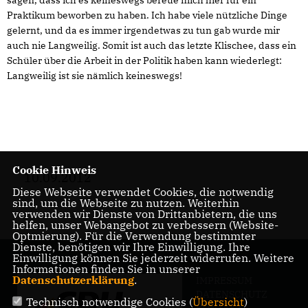
Praktikum beworben zu haben. Ich habe viele nützliche Dinge
gelernt, und da es immer irgendetwas zu tun gab wurde mir
auch nie Langweilig. Somit ist auch das letzte Klischee, dass ein
Schüler über die Arbeit in der Politik haben kann wiederlegt:
Langweilig ist sie nämlich keineswegs!
Cookie Hinweis
10.09.2012
Diese Webseite verwendet Cookies, die notwendig
sind, um die Webseite zu nutzen. Weiterhin
verwenden wir Dienste von Drittanbietern, die uns
helfen, unser Webangebot zu verbessern (Website-
Optmierung). Für die Verwendung bestimmter
Dienste, benötigen wir Ihre Einwilligung. Ihre
Einwilligung können Sie jederzeit widerrufen. Weitere
Informationen finden Sie in unserer
Datenschutzerklärung
.
IMPRESSUM
DATENSCHUTZ
Technisch notwendige Cookies (
Übersicht
)
KONTAKT