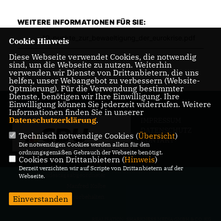
WEITERE INFORMATIONEN FÜR SIE:
10_punkte_zur_bewaeltigung_der_eurokrise.pdf
Cookie Hinweis
Diese Webseite verwendet Cookies, die notwendig
sind, um die Webseite zu nutzen. Weiterhin
verwenden wir Dienste von Drittanbietern, die uns
helfen, unser Webangebot zu verbessern (Website-
Optmierung). Für die Verwendung bestimmter
Dienste, benötigen wir Ihre Einwilligung. Ihre
Einwilligung können Sie jederzeit widerrufen. Weitere
Informationen finden Sie in unserer
Datenschutzerklärung
.
IMPRESSUM
DATENSCHUTZ
Technisch notwendige Cookies (
Übersicht
)
KONTAKT
Die notwendigen Cookies werden allein für den
ordnungsgemäßen Gebrauch der Webseite benötigt.
Cookies von Drittanbietern (
Hinweis
)
Derzeit verzichten wir auf Scripte von Drittanbietern auf der
@2026 Bundestagsabgeordneter
Webseite.
Manfred Kolbe
Alle Rechte vorbehalten.
Einverstanden
REALISATION: SHARKNESS MEDIA GMBH & CO. KG