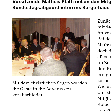
Vorsitzende Mathias Plath neben den Mitg
Bundestagsabgeordneten ins Bürgerhaus 
Zunäch
mit d
Anwes
Bei d
Mathia
doch d
alles 
im Zu
den Ko
ereign
zurüc
Mit dem christlichen Segen wurden
Wie üb
die Gäste in die Adventszeit
Christ
verabschiedet.
Mitgli
Kolbe 
von 2