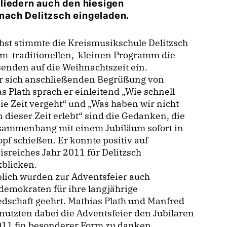
liedern auch den hiesigen
nach Delitzsch eingeladen.
st stimmte die Kreismusikschule Delitzsch
em traditionellen, kleinen Programm die
enden auf die Weihnachtszeit ein.
er sich anschließenden Begrüßung von
s Plath sprach er einleitend „Wie schnell
ie Zeit vergeht“ und „Was haben wir nicht
in dieser Zeit erlebt“ sind die Gedanken, die
sammenhang mit einem Jubiläum sofort in
pf schießen. Er konnte positiv auf
isreiches Jahr 2011 für Delitzsch
kblicken.
lich wurden zur Adventsfeier auch
demokraten für ihre langjährige
edschaft geehrt. Mathias Plath und Manfred
nutzten dabei die Adventsfeier den Jubilaren
011 fin besonderer Form zu danken.