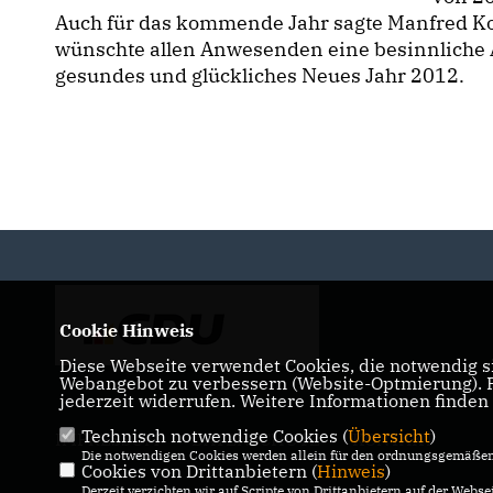
Auch für das kommende Jahr sagte Manfred Ko
wünschte allen Anwesenden eine besinnliche 
gesundes und glückliches Neues Jahr 2012.
Cookie Hinweis
Diese Webseite verwendet Cookies, die notwendig si
Webangebot zu verbessern (Website-Optmierung). Fü
jederzeit widerrufen. Weitere Informationen finden
Technisch notwendige Cookies (
Übersicht
)
IMPRESSUM
DATENSCHUTZ
KONTAKT
Die notwendigen Cookies werden allein für den ordnungsgemäßen 
Cookies von Drittanbietern (
Hinweis
)
Derzeit verzichten wir auf Scripte von Drittanbietern auf der Websei