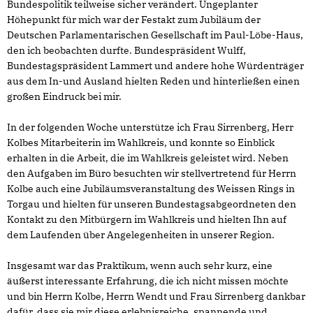
Bundespolitik teilweise sicher verändert. Ungeplanter
Höhepunkt für mich war der Festakt zum Jubiläum der
Deutschen Parlamentarischen Gesellschaft im Paul-Löbe-Haus,
den ich beobachten durfte. Bundespräsident Wulff,
Bundestagspräsident Lammert und andere hohe Würdenträger
aus dem In-und Ausland hielten Reden und hinterließen einen
großen Eindruck bei mir.
In der folgenden Woche unterstütze ich Frau Sirrenberg, Herr
Kolbes Mitarbeiterin im Wahlkreis, und konnte so Einblick
erhalten in die Arbeit, die im Wahlkreis geleistet wird. Neben
den Aufgaben im Büro besuchten wir stellvertretend für Herrn
Kolbe auch eine Jubiläumsveranstaltung des Weissen Rings in
Torgau und hielten für unseren Bundestagsabgeordneten den
Kontakt zu den Mitbürgern im Wahlkreis und hielten Ihn auf
dem Laufenden über Angelegenheiten in unserer Region.
Insgesamt war das Praktikum, wenn auch sehr kurz, eine
äußerst interessante Erfahrung, die ich nicht missen möchte
und bin Herrn Kolbe, Herrn Wendt und Frau Sirrenberg dankbar
dafür, dass sie mir diese erlebnisreiche, spannende und