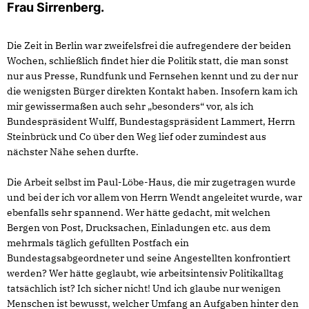
Frau Sirrenberg.
Die Zeit in Berlin war zweifelsfrei die aufregendere der beiden
Wochen, schließlich findet hier die Politik statt, die man sonst
nur aus Presse, Rundfunk und Fernsehen kennt und zu der nur
die wenigsten Bürger direkten Kontakt haben. Insofern kam ich
mir gewissermaßen auch sehr „besonders“ vor, als ich
Bundespräsident Wulff, Bundestagspräsident Lammert, Herrn
Steinbrück und Co über den Weg lief oder zumindest aus
nächster Nähe sehen durfte.
Die Arbeit selbst im Paul-Löbe-Haus, die mir zugetragen wurde
und bei der ich vor allem von Herrn Wendt angeleitet wurde, war
ebenfalls sehr spannend. Wer hätte gedacht, mit welchen
Bergen von Post, Drucksachen, Einladungen etc. aus dem
mehrmals täglich gefüllten Postfach ein
Bundestagsabgeordneter und seine Angestellten konfrontiert
werden? Wer hätte geglaubt, wie arbeitsintensiv Politikalltag
tatsächlich ist? Ich sicher nicht! Und ich glaube nur wenigen
Menschen ist bewusst, welcher Umfang an Aufgaben hinter den