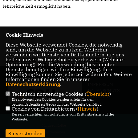
lehrreiche Zeit ermöglicht haben.
Cookie Hinweis
08.11.2011
Diese Webseite verwendet Cookies, die notwendig
sind, um die Webseite zu nutzen. Weiterhin
verwenden wir Dienste von Drittanbietern, die uns
helfen, unser Webangebot zu verbessern (Website-
Optmierung). Für die Verwendung bestimmter
Dienste, benötigen wir Ihre Einwilligung. Ihre
Einwilligung können Sie jederzeit widerrufen. Weitere
Informationen finden Sie in unserer
Datenschutzerklärung
.
IMPRESSUM
DATENSCHUTZ
Technisch notwendige Cookies (
Übersicht
)
KONTAKT
Die notwendigen Cookies werden allein für den
ordnungsgemäßen Gebrauch der Webseite benötigt.
Cookies von Drittanbietern (
Hinweis
)
Derzeit verzichten wir auf Scripte von Drittanbietern auf der
@2026 Bundestagsabgeordneter
Webseite.
Manfred Kolbe
Alle Rechte vorbehalten.
Einverstanden