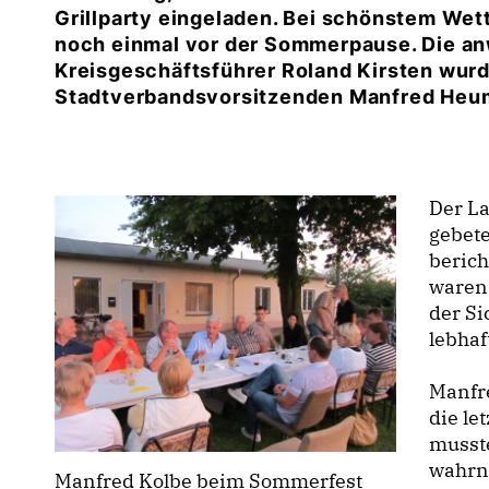
Grillparty eingeladen. Bei schönstem Wett
noch einmal vor der Sommerpause. Die an
Kreisgeschäftsführer Roland Kirsten wur
Stadtverbandsvorsitzenden Manfred Heu
Der L
gebete
berich
waren,
der Si
lebhaf
Manfr
die le
musst
wahrn
Manfred Kolbe beim Sommerfest