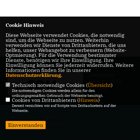
Cookie Hinweis
29.11.2010
Diese Webseite verwendet Cookies, die notwendig
sind, um die Webseite zu nutzen. Weiterhin
verwenden wir Dienste von Drittanbietern, die uns
helfen, unser Webangebot zu verbessern (Website-
Optmierung). Für die Verwendung bestimmter
Dienste, benötigen wir Ihre Einwilligung. Ihre
Einwilligung können Sie jederzeit widerrufen. Weitere
Informationen finden Sie in unserer
Datenschutzerklärung
.
IMPRESSUM
DATENSCHUTZ
Technisch notwendige Cookies (
Übersicht
)
KONTAKT
Die notwendigen Cookies werden allein für den
ordnungsgemäßen Gebrauch der Webseite benötigt.
Cookies von Drittanbietern (
Hinweis
)
Derzeit verzichten wir auf Scripte von Drittanbietern auf der
@2026 Bundestagsabgeordneter
Webseite.
Manfred Kolbe
Alle Rechte vorbehalten.
Einverstanden
REALISATION: SHARKNESS MEDIA GMBH & CO. KG