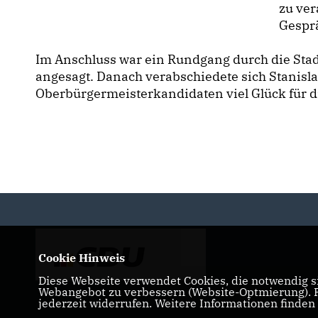
zu ver
Gespr
Im Anschluss war ein Rundgang durch die St
angesagt. Danach verabschiedete sich Stanisl
Oberbürgermeisterkandidaten viel Glück für d
Cookie Hinweis
Diese Webseite verwendet Cookies, die notwendig si
Webangebot zu verbessern (Website-Optmierung). Fü
jederzeit widerrufen. Weitere Informationen finden