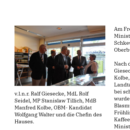
Am Fre
Minist
Schkeu
Oberb
Nach d
Giese
Kolbe,
Landta
bei sc
v.l.n.r. Ralf Giesecke, MdL Rolf
wurden
Seidel, MP Stanislaw Tillich, MdB
Blasm
Manfred Kolbe, OBM- Kandidat
Frühl
Wolfgang Walter und die Chefin des
Kaffee
Hauses.
Minist