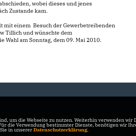
abschieden, wobei dieses und jenes
äch Zustande kam.
adt mit einem Besuch der Gewerbetreibenden
aw Tillich und wünschte dem
ie Wahl am Sonntag, dem 09. Mai 2010.
nd, um die Webseite zu nutzen. Weiterhin verwenden wir Di
r die Verwendung bestimmter Dienste, benötigen wir Ihre 
 Sie in unserer
Datenschutzerklärung
.