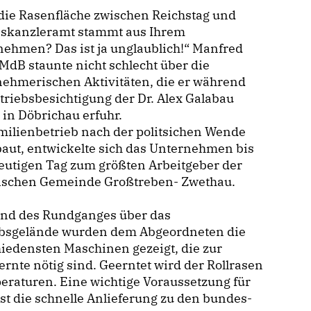
die Rasenfläche zwischen Reichstag und
skanzleramt stammt aus Ihrem
ehmen? Das ist ja unglaublich!“ Manfred
MdB staunte nicht schlecht über die
ehmerischen Aktivitäten, die er während
triebsbesichtigung der Dr. Alex Galabau
in Döbrichau erfuhr.
milienbetrieb nach der politsichen Wende
aut, entwickelte sich das Unternehmen bis
eutigen Tag zum größten Arbeitgeber der
bischen Gemeinde Großtreben- Zwethau.
nd des Rundganges über das
ebsgelände wurden dem Abgeordneten die
iedensten Maschinen gezeigt, die zur
rnte nötig sind. Geerntet wird der Rollrasen
peraturen. Eine wichtige Voraussetzung für
st die schnelle Anlieferung zu den bundes-