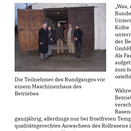
Was, 
Bunde
Untern
Kolbe 
untern
der Be
GmbH 
Als Fa
aufgeb
zum h
ostel
Die Teilnehmer des Rundganges vor
einem Maschinenhaus des
Währe
Betriebes
Betri
versch
Rasene
ganzjährig, allerdings nur bei frostfreien Tem
qualitätsgerechtes Anwachsen des Rollrasens i