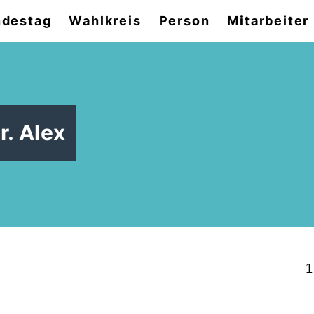
destag
Wahlkreis
Person
Mitarbeiter
r. Alex
1