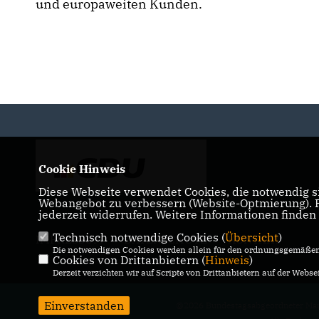
und europaweiten Kunden.
Cookie Hinweis
Diese Webseite verwendet Cookies, die notwendig si
Webangebot zu verbessern (Website-Optmierung). Fü
jederzeit widerrufen. Weitere Informationen finden
Technisch notwendige Cookies (
Übersicht
)
IMPRESSUM
DATENSCHUTZ
KONTAKT
Die notwendigen Cookies werden allein für den ordnungsgemäßen 
Cookies von Drittanbietern (
Hinweis
)
Derzeit verzichten wir auf Scripte von Drittanbietern auf der Websei
Einverstanden
@2026 Bundestagsabgeordneter Man