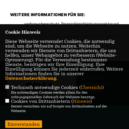
WEITERE INFORMATIONEN FÜR SIE:
verbraucherschutz_finanzdienstleistungssektor.pd
f
Cookie Hinweis
Diese Webseite verwendet Cookies, die notwendig
sind, um die Webseite zu nutzen. Weiterhin
verwenden wir Dienste von Drittanbietern, die uns
helfen, unser Webangebot zu verbessern (Website-
Optmierung). Für die Verwendung bestimmter
Dienste, benötigen wir Ihre Einwilligung. Ihre
Einwilligung können Sie jederzeit widerrufen. Weitere
Informationen finden Sie in unserer
Datenschutzerklärung
.
IMPRESSUM
DATENSCHUTZ
Technisch notwendige Cookies (
Übersicht
)
KONTAKT
Die notwendigen Cookies werden allein für den
ordnungsgemäßen Gebrauch der Webseite benötigt.
Cookies von Drittanbietern (
Hinweis
)
Derzeit verzichten wir auf Scripte von Drittanbietern auf der
@2026 Bundestagsabgeordneter
Webseite.
Manfred Kolbe
Alle Rechte vorbehalten.
Einverstanden