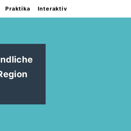
Praktika
Interaktiv
undliche
Region