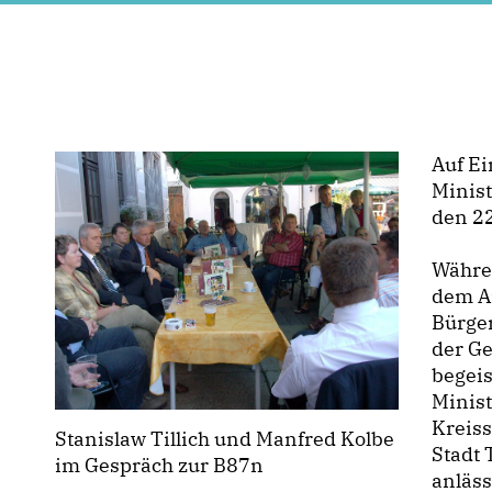
Auf E
Minist
den 2
Währe
dem Ar
Bürger
der G
begei
Minist
Kreiss
Stanislaw Tillich und Manfred Kolbe
Stadt 
im Gespräch zur B87n
anläss